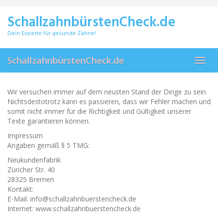
Skip
to
SchallzahnbürstenCheck.de
main
content
Dein Experte für gesunde Zähne!
SchallzahnbürstenCheck.de
Toggl
navig
Wir versuchen immer auf dem neusten Stand der Dinge zu sein.
Nichtsdestotrotz kann es passieren, dass wir Fehler machen und
somit nicht immer für die Richtigkeit und Gültigkeit unserer
Texte garantieren können.
Impressum
Angaben gemäß § 5 TMG:
Neukundenfabrik
Züricher Str. 40
28325 Bremen
Kontakt:
E-Mail: info@schallzahnbuerstencheck.de
Internet: www.schallzahnbuerstencheck.de