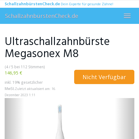
Skip
SchallzahnbürstenCheck.de
Dein Experte für gesunde Zähne!
to
main
SchallzahnbürstenCheck.de
Toggl
content
navig
Ultraschallzahnbürste
Megasonex M8
(4 / 5 bei 112 Stimmen)
146,95 €
Nicht Verfügbar
inkl. 19% gesetzlicher
MwSt.
Zuletzt aktualisiert am: 16.
Dezember 2023 1:11